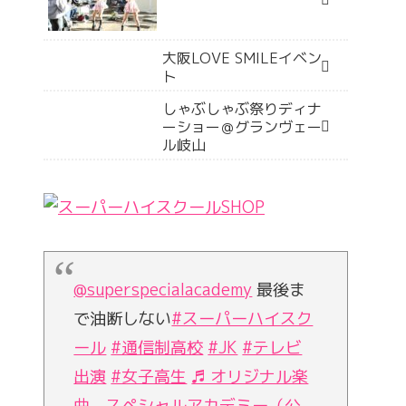
大阪LOVE SMILEイベン
ト
しゃぶしゃぶ祭りディナ
ーショー＠グランヴェー
ル岐山
@superspecialacademy
最後ま
で油断しない
#スーパーハイスク
ール
#通信制高校
#JK
#テレビ
出演
#女子高生
♬ オリジナル楽
曲 - スペシャルアカデミー（公