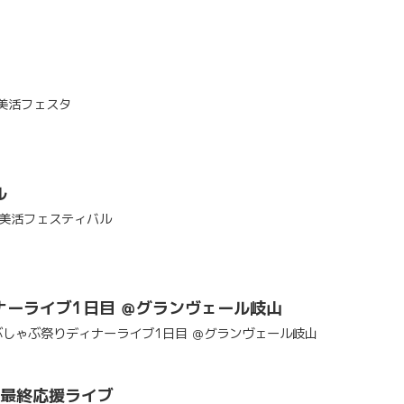
FU美活フェスタ
ル
大阪美活フェスティバル
ナーライブ1日目 ＠グランヴェール岐山
ゃぶしゃぶ祭りディナーライブ1日目 ＠グランヴェール岐山
沢最終応援ライブ