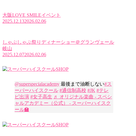
大阪LOVE SMILEイベント
2025.12.13
2026.02.06
しゃぶしゃぶ祭りディナーショー＠グランヴェール
岐山
2025.12.07
2026.02.06
@superspecialacademy
最後まで油断しない
#ス
ーパーハイスクール
#通信制高校
#JK
#テレ
ビ出演
#女子高生
♬ オリジナル楽曲 - スペシ
ャルアカデミー（公式） - スーパーハイスク
ール🏫