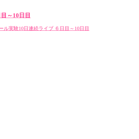
目～10日目
モール実験10日連続ライブ ６日目～10日目