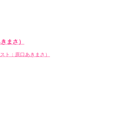
あきまさ）
別ゲスト：原口あきまさ）