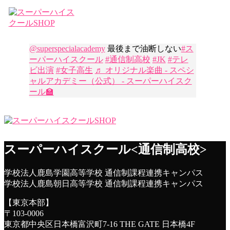
@superspecialacademy
最後まで油断しない
#ス
ーパーハイスクール
#通信制高校
#JK
#テレ
ビ出演
#女子高生
♬ オリジナル楽曲 - スペシ
ャルアカデミー（公式） - スーパーハイスク
ール🏫
スーパーハイスクール<通信制高校>
学校法人鹿島学園高等学校 通信制課程連携キャンパス
学校法人鹿島朝日高等学校 通信制課程連携キャンパス
【東京本部】
〒103-0006
東京都中央区日本橋富沢町7-16 THE GATE 日本橋4F