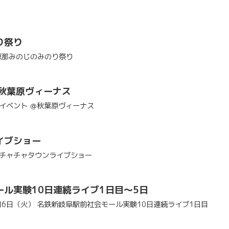
り祭り
阜恵那みのじのみのり祭り
＠秋葉原ヴィーナス
ィンイベント ＠秋葉原ヴィーナス
イブショー
小倉チャチャタウンライブショー
ル実験10日連続ライブ1日目～5日
0月6日（火） 名鉄新岐阜駅前社会モール実験10日連続ライブ1日目