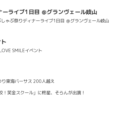
ナーライブ1日目 ＠グランヴェール岐山
ゃぶしゃぶ祭りディナーライブ1日目 ＠グランヴェール岐山
ント
OVE SMILEイベント
り東海バーサス 200人越え
開校！笑金スクール」に柊星、そらんが出演！