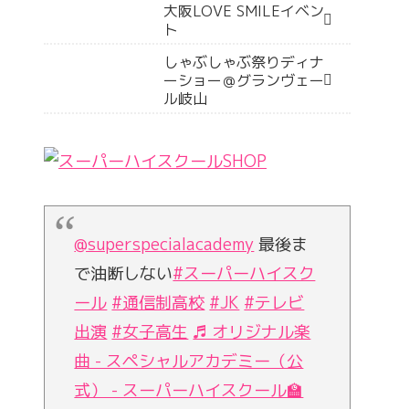
大阪LOVE SMILEイベン
ト
しゃぶしゃぶ祭りディナ
ーショー＠グランヴェー
ル岐山
@superspecialacademy
最後ま
で油断しない
#スーパーハイスク
ール
#通信制高校
#JK
#テレビ
出演
#女子高生
♬ オリジナル楽
曲 - スペシャルアカデミー（公
式） - スーパーハイスクール🏫