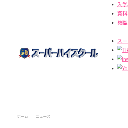
入学
資料
教職
スー
ホーム
ニュース