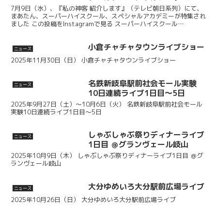
特集されました
7月9日（水）、『私の神客 紹介します』（テレビ朝日系列）にて、
まあたん、スーパーハイスクール、スペシャルアカデミーが特集され
ました この投稿をInstagramで見る スーパーハイスクール
(@super_high_school)がシェアし...
小倉チャチャタウンライブショー
ニュース
2025年11月30日（日） 小倉チャチャタウンライブショー
名鉄新岐阜駅前社会モール実験
ニュース
10日連続ライブ1日目～5日
2025年9月27日（土）～10月6日（火） 名鉄新岐阜駅前社会モール
実験10日連続ライブ1日目～5日
しゃぶしゃぶ祭りディナーライブ
ニュース
1日目 ＠グランヴェール岐山
2025年10月9日（木） しゃぶしゃぶ祭りディナーライブ1日目 ＠グ
ランヴェール岐山
大分ゆめいろ大分駅前広場ライブ
ニュース
2025年10月26日（日） 大分ゆめいろ大分駅前広場ライブ